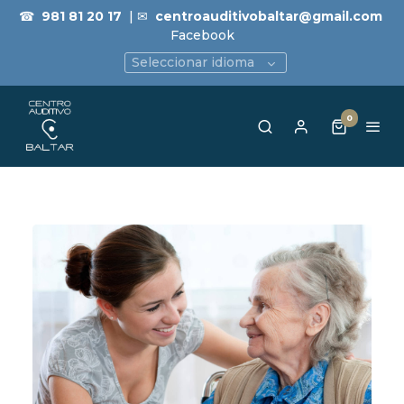
☎
981 81 20 17
| ✉
centroauditivobaltar@gmail.com
Facebook
Seleccionar idioma
0