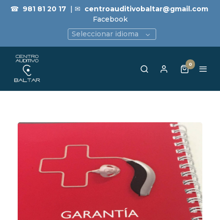
☎
981 81 20 17
| ✉
centroauditivobaltar@gmail.com
Facebook
Seleccionar idioma
0